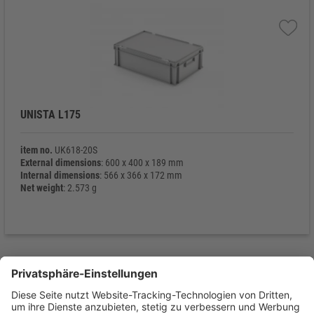
UNISTA L175
item no.
UK618-20S
External dimensions
: 600 x 400 x 189 mm
Internal dimensions
: 566 x 366 x 172 mm
Net weight
: 2.573 g