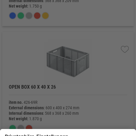
Internal dimensions
: 568 x 368 x 209 mm
Net weight
: 1.750 g
OPEN BOX 60 X 40 X 26
item no.
426-69R
External dimensions
: 600 x 400 x 274 mm
Internal dimensions
: 568 x 368 x 260 mm
Net weight
: 1.870 g