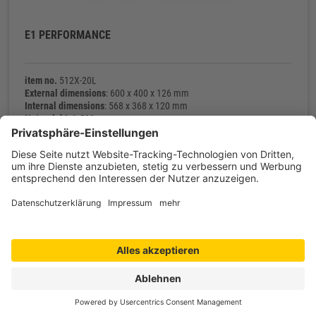
E1 PERFORMANCE
item no.
512X-20L
External dimensions
: 600 x 400 x 126 mm
Internal dimensions
: 568 x 368 x 120 mm
Net weight
: 1.500 g
Contact
Shop service
Information