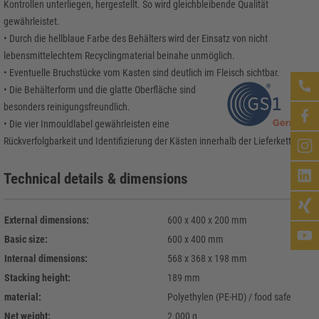
Kontrollen unterliegen, hergestellt. So wird gleichbleibende Qualität
gewährleistet.
• Durch die hellblaue Farbe des Behälters wird der Einsatz von nicht
lebensmittelechtem Recyclingmaterial beinahe unmöglich.
• Eventuelle Bruchstücke vom Kasten sind deutlich im Fleisch sichtbar.
• Die Behälterform und die glatte Oberfläche sind
besonders reinigungsfreundlich.
• Die vier Inmouldlabel gewährleisten eine
Rückverfolgbarkeit und Identifizierung der Kästen innerhalb der Lieferkette.
Technical details & dimensions
External dimensions:
600 x 400 x 200 mm
Basic size:
600 x 400 mm
Internal dimensions:
568 x 368 x 198 mm
Stacking height:
189 mm
material:
Polyethylen (PE-HD) / food safe
Net weight:
2.000 g