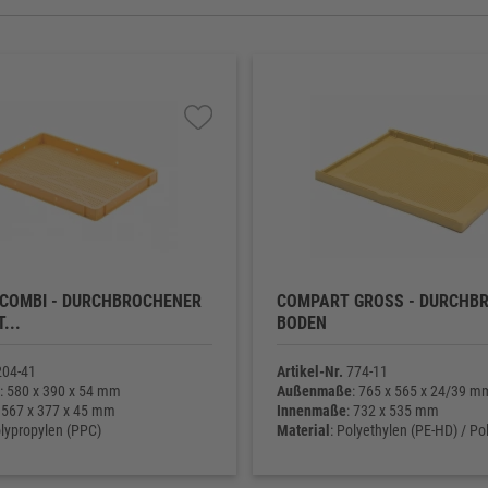
COMBI - DURCHBROCHENER
COMPART GROSS - DURCHBRO
...
ODEN
04-41
Artikel-Nr.
774-11
: 580 x 390 x 54 mm
Außenmaße
: 765 x 565 x 24/39 m
: 567 x 377 x 45 mm
Innenmaße
: 732 x 535 mm
olypropylen (PPC)
Material
: Polyethylen (PE-HD) / Po
ht
: 900 g
Eigengewicht
: 1.600 g