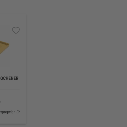
CHENER B
m
lypropylen (PPC) - lebensmittelecht