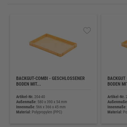
BACKGUT-COMBI - GESCHLOSSENER
BACKGUT 
BODEN MIT...
BODEN MIT
Artikel-Nr.
204-40
Artikel-Nr.
2
Außenmaße
: 580 x 390 x 54 mm
Außenmaße
Innenmaße
: 566 x 366 x 45 mm
Innenmaße
Material
: Polypropylen (PPC)
Material
: P
Eigengewicht
: 900 g
Eigengewic