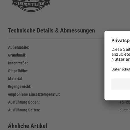
Technische Details & Abmessungen
Außenmaße:
600 x
Grundmaß:
600 x
Innenmaße:
568 x
Stapelhöhe:
338 
Material:
Polyet
Eigengewicht:
2.340 
empfohlene Einsatztemperatur:
-30°C 
Ausführung Boden:
15 - d
Ausführung Seiten:
durch
Ähnliche Artikel