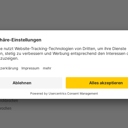
 400 x 349 mm
 400 mm
 368 x 335 mm
mm
hylen (PE-HD)
g
bis +60°C
urchbrochen
brochen