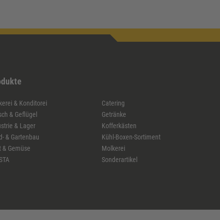
odukte
erei & Konditorei
Catering
sch & Geflügel
Getränke
strie & Lager
Kofferkästen
d- & Gartenbau
Kühl-Boxen-Sortiment
t & Gemüse
Molkerei
STA
Sonderartikel