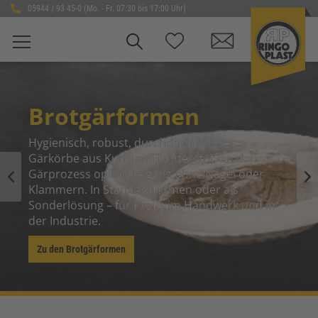
05944 / 93 45-0 (Mo. - Fr. 07:30 bis 17:00 Uhr)
UNISTA - Einer für Alle
en 
der 
Der geschlossene Systemkasten für alle 
nd in 
Anwendungsbereiche
einfach, geradlinig und universell einsetzbar.
Zum UNISTA Sortiment