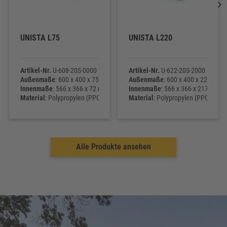
UNISTA L220
UNISTA L320
000
Artikel-Nr.
U-622-20S-2000
Artikel-Nr.
U-632-24S-2000
0 x 75 mm
Außenmaße
: 600 x 400 x 220 mm
Außenmaße
: 600 x 400 x 
 x 72 mm
Innenmaße
: 566 x 366 x 217 mm
Innenmaße
: 566 x 366 x 3
(PPC) - lebensmittelecht
Material
: Polypropylen (PPC) - lebensmittelecht
Material
: Polypropylen (PP
Eigengewicht
: 1.700 g
Eigengewicht
: 2.930 g
Alle Produkte ansehen