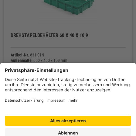
DREHSTAPELBEHÄLTER 60 X 40 X 10,9
Artikel-Nr.
811-01N
Außenmaße
: 600 x 400 x 109 mm
Innenmaße
: 558 x 359 x 98 mm
Material
: Polyethylen (PE-HD)
Eigengewicht
: 1.260 g
Kontakt
Produkte
Informationen