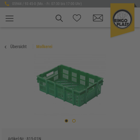
05944 / 93 45-0 (Mo. - Fr. 07:30 bis 17:00 Uhr)
Übersicht
Molkerei
Artikel-Nr.:
815-01N