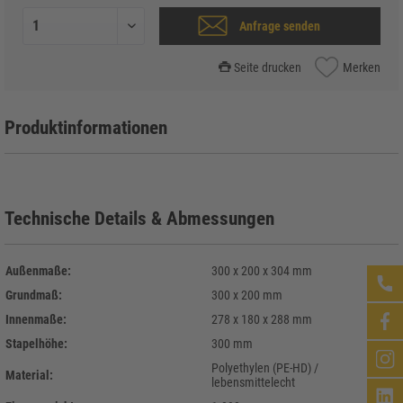
Anfrage senden
Seite drucken
Merken
Produktinformationen
Technische Details & Abmessungen
Außenmaße:
300 x 200 x 304 mm
Grundmaß:
300 x 200 mm
Innenmaße:
278 x 180 x 288 mm
Stapelhöhe:
300 mm
Polyethylen (PE-HD) /
Material:
lebensmittelecht