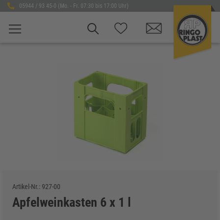
05944 / 93 45-0 (Mo. - Fr. 07:30 bis 17:00 Uhr)
Artikel-Nr.:
927-00
Apfelweinkasten 6 x 1 l