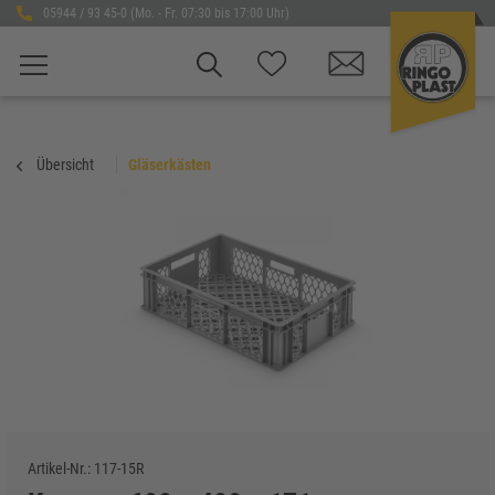
05944 / 93 45-0 (Mo. - Fr. 07:30 bis 17:00 Uhr)
Übersicht
Gläserkästen
Artikel-Nr.:
117-15R