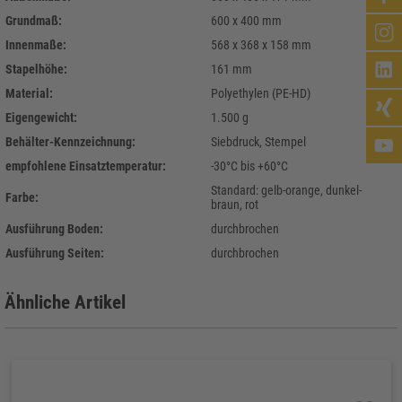
Grundmaß:
600 x 400 mm
Innenmaße:
568 x 368 x 158 mm
Stapelhöhe:
161 mm
Material:
Polyethylen (PE-HD)
Eigengewicht:
1.500 g
Behälter-Kennzeichnung:
Siebdruck, Stempel
empfohlene Einsatztemperatur:
-30°C bis +60°C
Standard: gelb-orange, dunkel-
Farbe:
braun, rot
Ausführung Boden:
durchbrochen
Ausführung Seiten:
durchbrochen
Ähnliche Artikel