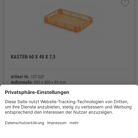
KASTEN 60 X 40 X 7,5
Artikel-Nr.
107-22F
Außenmaße
: 600 x 400 x 89 mm
Innenmaße
: 568 x 368 x 76 mm
Material
: Polyethylen (PE-HD) / lebensmittelecht
Eigengewicht
: 1200 g
Kontakt