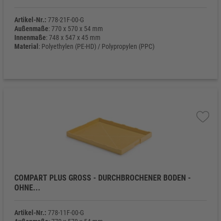
Artikel-Nr.:
778-21F-00-G
Außenmaße
: 770 x 570 x 54 mm
Innenmaße
: 748 x 547 x 45 mm
Material
: Polyethylen (PE-HD) / Polypropylen (PPC)
Eigengewicht
: 1.946 g
COMPART PLUS GROSS - DURCHBROCHENER BODEN - O
HNE...
Artikel-Nr.:
778-11F-00-G