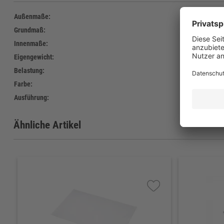
Außenmaße:
620 x
Grundmaß:
620 x
Innenmaße:
610 x
Eigengewicht:
2.500 
Belastung:
bis 25
Farbe:
rot
Ausführung:
2 Lenk
Ähnliche Artikel