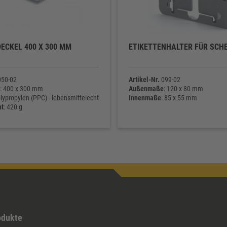
ECKEL 400 X 300 MM
ETIKETTENHALTER FÜR SCH
50-02
Artikel-Nr.
099-02
: 400 x 300 mm
Außenmaße
: 120 x 80 mm
olypropylen (PPC) - lebensmittelecht
Innenmaße
: 85 x 55 mm
ht
: 420 g
odukte