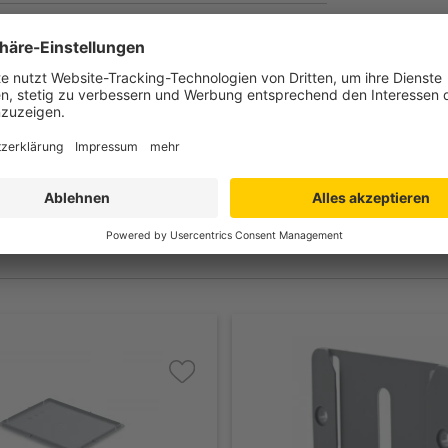
 420 x 155 mm
 420 mm
 412 mm
g
0 kg
rollen