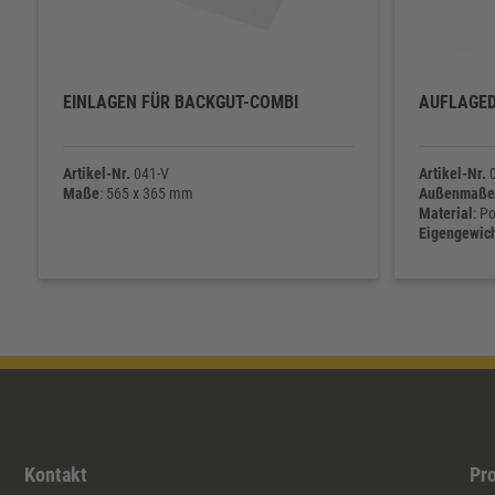
EINLAGEN FÜR BACKGUT-COMBI
AUFLAGED
Artikel-Nr.
041-V
Artikel-Nr.
0
Maße
: 565 x 365 mm
Außenmaße
Material
: P
Eigengewic
Kontakt
Pr