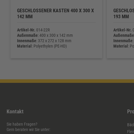
GESCHLOSSENER KASTEN 400 X 300 X
GESCHLOS
142 MM
193 MM
Artikel-Nr.
014-22R
Artikel-Nr.
0
Außenmaße
: 400 x 300 x 142 mm
Außenmaße
Innenmaße
: 372 x 272 x 128 mm
Innenmaße
Material
: Polyethylen (PE-HD)
Material
: P
Eigengewicht
: 800 g
Eigengewic
Kontakt
Pr
Sie haben Fragen?
Bäck
Gern beraten wir Sie unter:
Flei