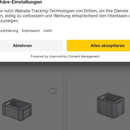
 300 mm
 300 mm
opylen (PPC) - lebensmittelecht
bis +80°C
lossen