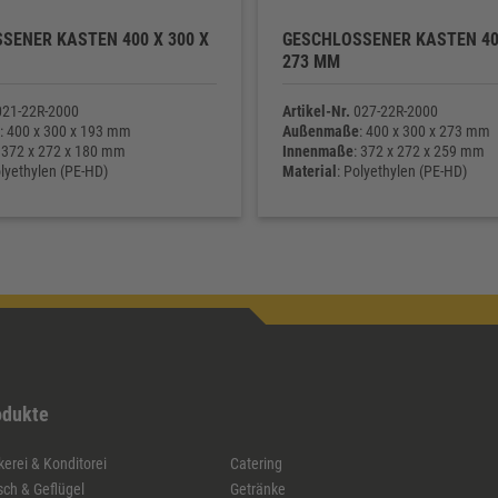
SENER KASTEN 400 X 300 X
GESCHLOSSENER KASTEN 400
273 MM
21-22R-2000
Artikel-Nr.
027-22R-2000
: 400 x 300 x 193 mm
Außenmaße
: 400 x 300 x 273 mm
: 372 x 272 x 180 mm
Innenmaße
: 372 x 272 x 259 mm
olyethylen (PE-HD)
Material
: Polyethylen (PE-HD)
ht
: 1.070 g
Eigengewicht
: 1.350 g
odukte
erei & Konditorei
Catering
sch & Geflügel
Getränke