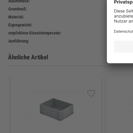
Außenmaße:
400 x
Grundmaß:
400 x
Material:
Polypr
Eigengewicht:
420 g
empfohlene Einsatztemperatur:
-20°C 
Ausführung:
gesch
Ähnliche Artikel