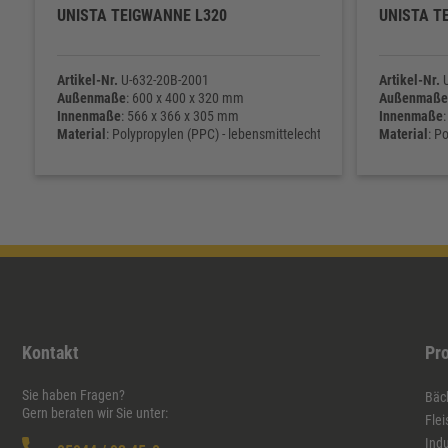
UNISTA TEIGWANNE L320
UNISTA T
Artikel-Nr.
U-632-20B-2001
Artikel-Nr.
U
Außenmaße
: 600 x 400 x 320 mm
Außenmaße
Innenmaße
: 566 x 366 x 305 mm
Innenmaße
Material
: Polypropylen (PPC) - lebensmittelecht
Material
: P
Eigengewicht
: 2.630 g
Eigengewic
Kontakt
Pr
Sie haben Fragen?
Bäck
Gern beraten wir Sie unter:
Flei
Indu