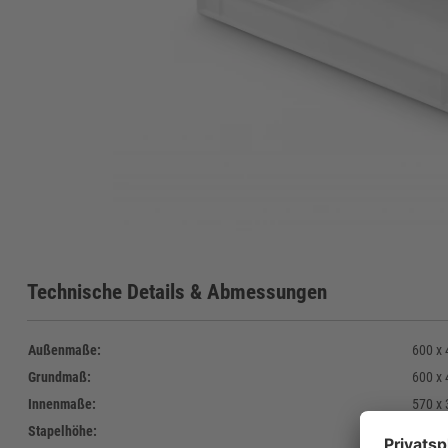
Technische Details & Abmessungen
Außenmaße:
600 x
Grundmaß:
600 x
Innenmaße:
570 x
Stapelhöhe:
64 m