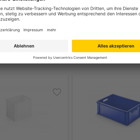
thylen PE-HD
g
bis +60°C
lossen
lossen