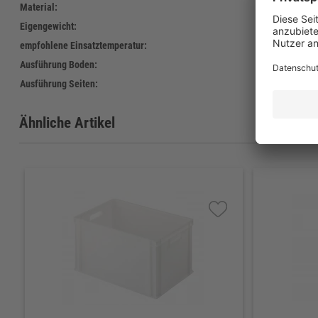
Material:
Polye
Eigengewicht:
1.032 
empfohlene Einsatztemperatur:
-30°C 
Ausführung Boden:
gesch
Ausführung Seiten:
gesch
Ähnliche Artikel