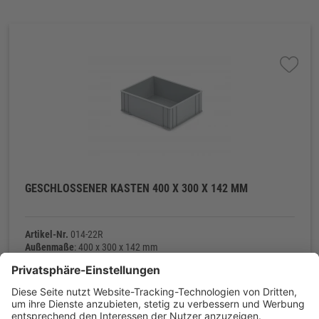
GESCHLOSSENER KASTEN 400 X 300 X 142 MM
Artikel-Nr.
014-22R
Außenmaße
: 400 x 300 x 142 mm
Innenmaße
: 372 x 272 x 128 mm
Material
: Polyethylen (PE-HD)
Eigengewicht
: 800 g