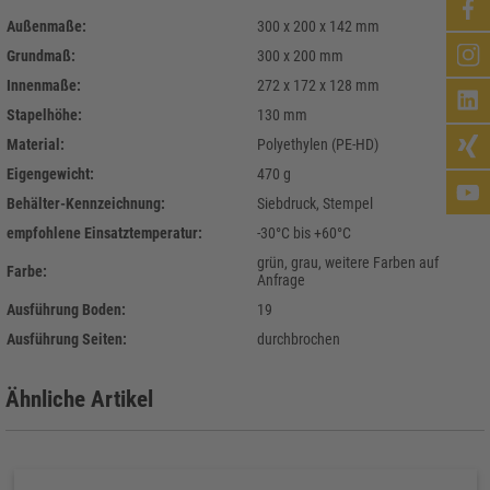
Außenmaße:
300 x 200 x 142 mm
Grundmaß:
300 x 200 mm
Innenmaße:
272 x 172 x 128 mm
Stapelhöhe:
130 mm
Material:
Polyethylen (PE-HD)
Eigengewicht:
470 g
Behälter-Kennzeichnung:
Siebdruck, Stempel
empfohlene Einsatztemperatur:
-30°C bis +60°C
grün, grau, weitere Farben auf
Farbe:
Anfrage
Ausführung Boden:
19
Ausführung Seiten:
durchbrochen
Ähnliche Artikel