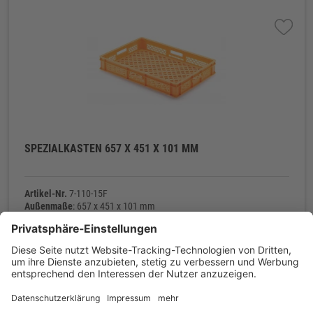
SPEZIALKASTEN 657 X 451 X 101 MM
Artikel-Nr.
7-110-15F
Außenmaße
: 657 x 451 x 101 mm
Innenmaße
: 625 x 420 x 86 mm
Material
: Polyethylen (PE-HD)
Eigengewicht
: 1.560 g
Kontakt