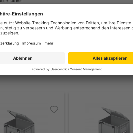
 400 x 130 mm
 400 mm
 468 x 129 mm
hylen (PE-HD) / lebensmittelecht
g
 bis + 70°C
rd: grau
lossen