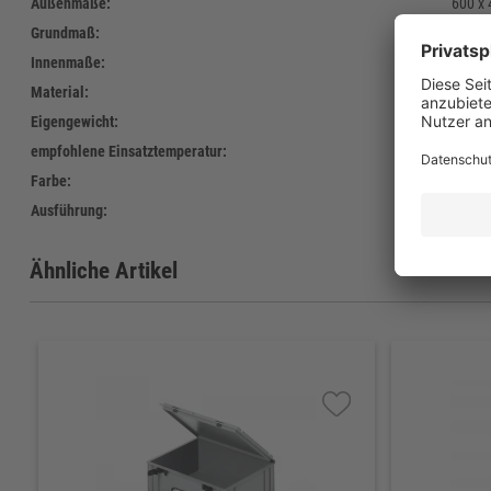
Außenmaße:
600 x
Grundmaß:
600 x
Innenmaße:
568 x
Material:
Polyet
Eigengewicht:
2.820 
empfohlene Einsatztemperatur:
- 40°C
Farbe:
Standa
Ausführung:
gesch
Ähnliche Artikel