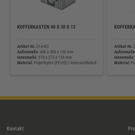
KOFFERKASTEN 40 X 30 X 13
KOFFERKA
Artikel-Nr.
014-KO
Artikel-Nr.
0
Außenmaße
: 400 x 300 x 130 mm
Außenmaße
Innenmaße
: 373 x 273 x 128 mm
Innenmaße
Material
: Polyethylen (PE-HD) / lebensmittelecht
Material
: P
Eigengewicht
: 1.300 g
Eigengewic
Kontakt
Pr