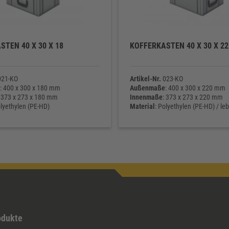
STEN 40 X 30 X 18
KOFFERKASTEN 40 X 30 X 22
21-KO
Artikel-Nr.
023-KO
: 400 x 300 x 180 mm
Außenmaße
: 400 x 300 x 220 mm
: 373 x 273 x 180 mm
Innenmaße
: 373 x 273 x 220 mm
olyethylen (PE-HD)
Material
: Polyethylen (PE-HD) / le
ht
: 1.570 g
Eigengewicht
: 1.800 g
odukte