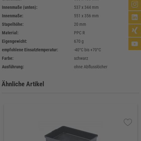
Innenmaße (unten):
537 x 344 mm
Innenmaße:
551 x 356 mm
Stapelhöhe:
20 mm
Material:
PPC R
Eigengewicht:
670 g
empfohlene Einsatztemperatur:
-40°C bis +70°C
Farbe:
schwarz
Ausführung:
ohne Abflusslöcher
Ähnliche Artikel