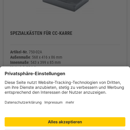
SPEZIALKÄSTEN FÜR CC-KARRE
Artikel-Nr.
750-02A
Außenmaße
: 568 x 416 x 86 mm
Innenmaße
: 543 x 399 x 85 mm
Material
: PPC R
Eigengewicht
: 630 g
Kontakt
Produkte
Informationen