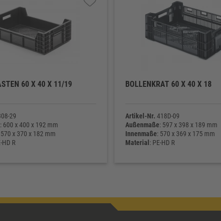
STEN 60 X 40 X 11/19
BOLLENKRAT 60 X 40 X 18
08-29
Artikel-Nr.
418D-09
: 600 x 400 x 192 mm
Außenmaße
: 597 x 398 x 189 mm
: 570 x 370 x 182 mm
Innenmaße
: 570 x 369 x 175 mm
E-HD R
Material
: PE-HD R
ht
: 1.800 g
Eigengewicht
: 1.295 g