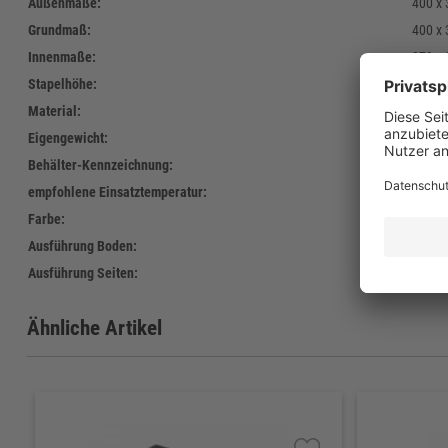
Außenmaße:
400 x
Grundmaß:
400 x
Innenmaße:
370 x
Stapelhöhe:
145 
Material:
Polyet
Eigengewicht:
650 g
Behälter-Kennzeichnung:
Siebdr
empfohlene Einsatztemperatur:
-30°C 
Farbe:
Standa
Ausführung Boden:
19
Ausführung Seiten:
gesch
Ähnliche Artikel