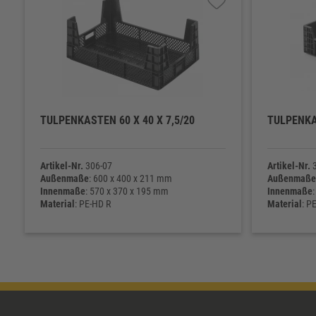
TULPENKASTEN 60 X 40 X 7,5/20
TULPENKA
Artikel-Nr.
306-07
Artikel-Nr.
3
Außenmaße
: 600 x 400 x 211 mm
Außenmaße
Innenmaße
: 570 x 370 x 195 mm
Innenmaße
Material
: PE-HD R
Material
: P
Eigengewicht
: 1.500 g
Eigengewic