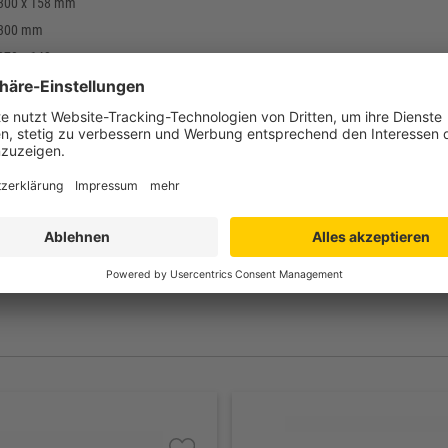
 300 x 158 mm
 300 mm
 270 x 143 mm
mm
hylen (PE-HD)
uck, Stempel
bis +60°C
rd: schwarz
lossen