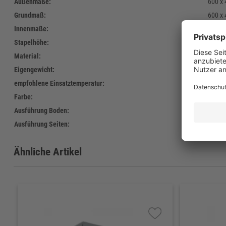
Außenmaße:
600 x
Grundmaß:
600 x
Innenmaße:
568 x
Stapelhöhe:
212 
Material:
Polyet
Eigengewicht:
2.380 
empfohlene Einsatztemperatur:
-30°C 
Farbe:
Standa
Ausführung Boden:
22 - g
Ausführung Seiten:
gesch
Ähnliche Artikel