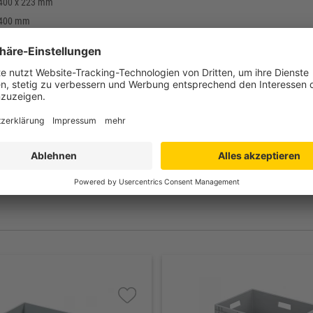
 400 x 223 mm
 400 mm
 368 x 209 mm
mm
hylen (PE-HD)
g
bis +60°C
rd: grau, weitere Farben auf Anfrage
eschlossen
lossen