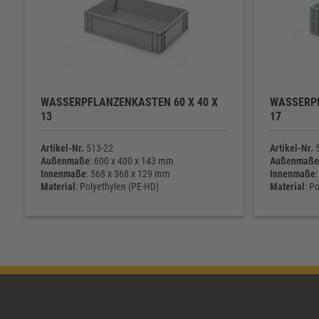
WASSERPFLANZENKASTEN 60 X 40 X
WASSERPF
13
17
Artikel-Nr.
513-22
Artikel-Nr.
5
Außenmaße
: 600 x 400 x 143 mm
Außenmaße
Innenmaße
: 568 x 368 x 129 mm
Innenmaße
Material
: Polyethylen (PE-HD)
Material
: P
Eigengewicht
: 1.820 g
Eigengewic