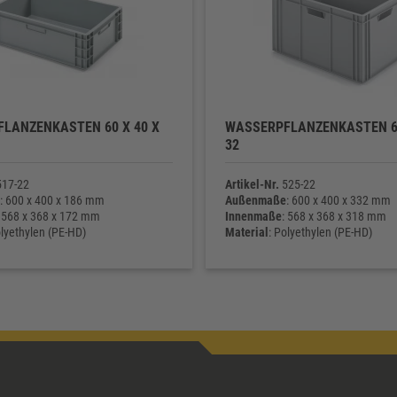
LANZENKASTEN 60 X 40 X
WASSERPFLANZENKASTEN 60
32
17-22
Artikel-Nr.
525-22
: 600 x 400 x 186 mm
Außenmaße
: 600 x 400 x 332 mm
: 568 x 368 x 172 mm
Innenmaße
: 568 x 368 x 318 mm
olyethylen (PE-HD)
Material
: Polyethylen (PE-HD)
ht
: 2.110 g
Eigengewicht
: 3.380 g