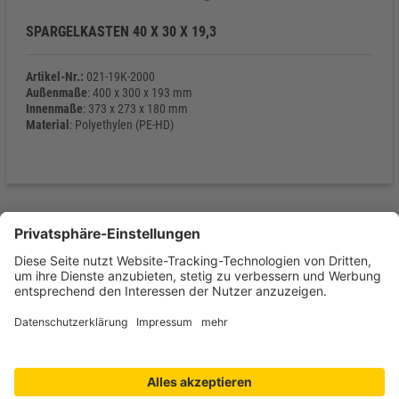
SPARGELKASTEN 40 X 30 X 19,3
Artikel-Nr.:
021-19K-2000
Außenmaße
: 400 x 300 x 193 mm
Innenmaße
: 373 x 273 x 180 mm
Material
: Polyethylen (PE-HD)
Eigengewicht
: 1.010 g
Kontakt
Produkte