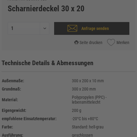
Scharnierdeckel 30 x 20
Anfrage senden
Seite drucken
Merken
Technische Details & Abmessungen
Außenmaße:
300 x 200 x 10 mm
Grundmaß:
300 x 200 mm
Polypropylen (PPC) -
Material:
lebensmittelecht
Eigengewicht:
200 g
empfohlene Einsatztemperatur:
-20°C bis +80°C
Farbe:
Standard: hell-grau
Ausführung:
geschlossen