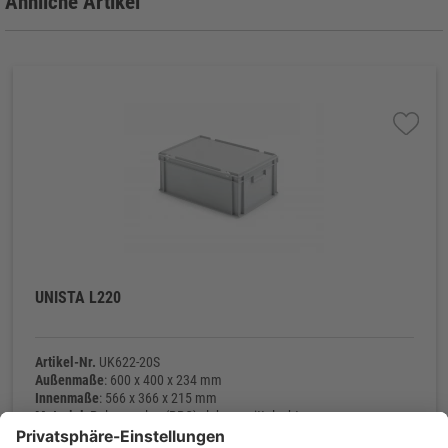
Ähnliche Artikel
UNISTA L220
Artikel-Nr.
UK622-20S
Außenmaße
: 600 x 400 x 234 mm
Innenmaße
: 566 x 366 x 215 mm
Material
: Polypropylen (PPC) - lebensmittelecht
Eigengewicht
: 2.840 g