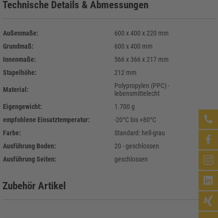
Technische Details & Abmessungen
Außenmaße:
600 x 400 x 220 mm
Grundmaß:
600 x 400 mm
Innenmaße:
566 x 366 x 217 mm
Stapelhöhe:
212 mm
Polypropylen (PPC) -
Material:
lebensmittelecht
Eigengewicht:
1.700 g
empfohlene Einsatztemperatur:
-20°C bis +80°C
Farbe:
Standard: hell-grau
Ausführung Boden:
20 - geschlossen
Ausführung Seiten:
geschlossen
Zubehör Artikel