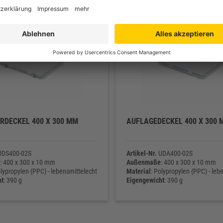
RDECKEL 400 X 300 MM
AUFLAGEDECKEL 400 X 300 
DS400-02S
Artikel-Nr.
UDA400-02S
: 400 x 300 x 10 mm
Außenmaße
: 400 x 300 x 10 mm
olypropylen (PPC) - lebensmittelecht
Material
: Polypropylen (PPC) - leb
ht
: 390 g
Eigengewicht
: 390 g