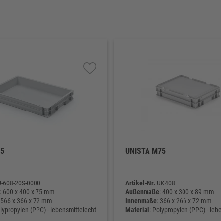
75
UNISTA M75
-608-20S-0000
Artikel-Nr.
UK408
: 600 x 400 x 75 mm
Außenmaße
: 400 x 300 x 89 mm
: 566 x 366 x 72 mm
Innenmaße
: 366 x 266 x 72 mm
olypropylen (PPC) - lebensmittelecht
Material
: Polypropylen (PPC) - leb
ht
: 995 g
Eigengewicht
: 734 g