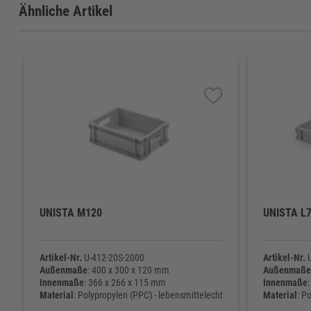
Ähnliche Artikel
UNISTA M120
UNISTA L
Artikel-Nr.
U-412-20S-2000
Artikel-Nr.
U
Außenmaße
: 400 x 300 x 120 mm
Außenmaße
Innenmaße
: 366 x 266 x 115 mm
Innenmaße
Material
: Polypropylen (PPC) - lebensmittelecht
Material
: P
Eigengewicht
: 710 g
Eigengewic