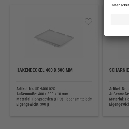
HAKENDECKEL 400 X 300 MM
SCHARNIE
Artikel-Nr.
UDH400-02S
Artikel-Nr.
U
Außenmaße
: 400 x 300 x 10 mm
Außenmaße
Material
: Polypropylen (PPC) - lebensmittelecht
Material
: P
Eigengewicht
: 390 g
Eigengewic