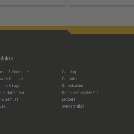
odukte
erei & Konditorei
Catering
sch & Geflügel
Getränke
strie & Lager
Kofferkästen
d- & Gartenbau
Kühl-Boxen-Sortiment
t & Gemüse
Molkerei
STA
Sonderartikel