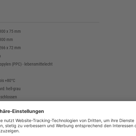
 300 x 75 mm
 300 mm
 266 x 72 mm
m
opylen (PPC) - lebensmittelecht
bis +80°C
rd: hell-grau
eschlossen
lossen