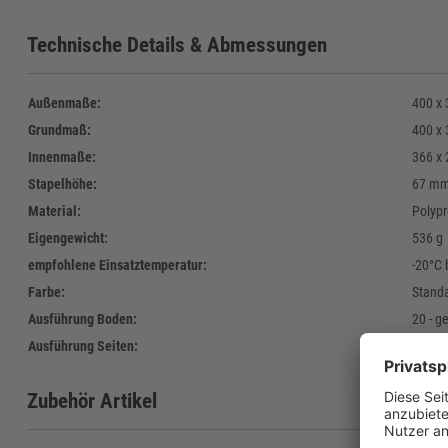
Technische Details & Abmessungen
Außenmaße:
400 x
Grundmaß:
400 x
Innenmaße:
366 x
Stapelhöhe:
67 m
Material:
Polypr
Eigengewicht:
536 g
empfohlene Einsatztemperatur:
-20°C 
Farbe:
Standa
Ausführung Boden:
20 - g
Ausführung Seiten:
gesch
Zubehör Artikel