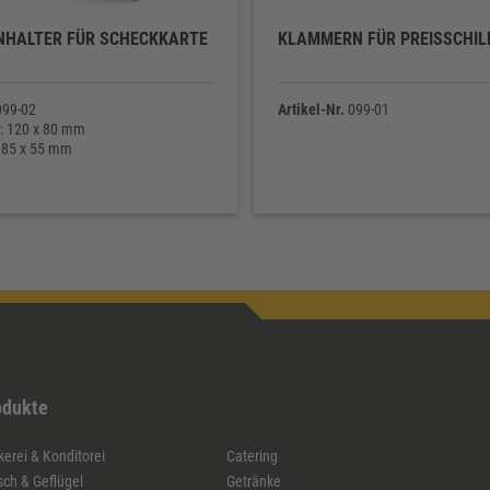
NHALTER FÜR SCHECKKARTE
KLAMMERN FÜR PREISSCHIL
99-02
Artikel-Nr.
099-01
: 120 x 80 mm
: 85 x 55 mm
odukte
erei & Konditorei
Catering
sch & Geflügel
Getränke