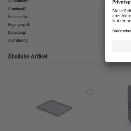
Außenmaße:
825 x
Grundmaß:
825 x
Innenmaße:
803 x
Eigengewicht:
4.654 
Belastung:
bis 25
Ausführung:
4 Gum
Ähnliche Artikel