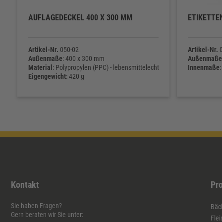
AUFLAGEDECKEL 400 X 300 MM
ETIKETTE
Artikel-Nr.
050-02
Artikel-Nr.
0
Außenmaße
: 400 x 300 mm
Außenmaße
Material
: Polypropylen (PPC) - lebensmittelecht
Innenmaße
Eigengewicht
: 420 g
Kontakt
Pr
Sie haben Fragen?
Bäck
Gern beraten wir Sie unter:
Flei