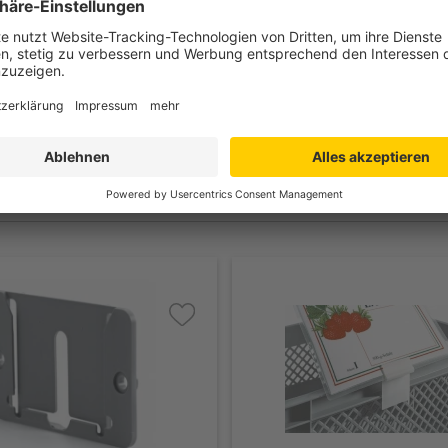
 625 x 167 mm
 625 mm
 603 mm
g
0 kg
mi-Lenkrollen