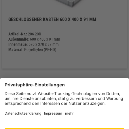
GESCHLOSSENER KASTEN 600 X 400 X 91 MM
Artikel-Nr.:
206-20R
Außenmaße
: 600 x 400 x 91 mm
Innenmaße
: 570 x 370 x 87 mm
Material
: Polyethylen (PE-HD)
Eigengewicht
: 1.370 g
Kontakt